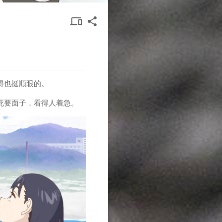
DEVICES
SHARE
devices other
share
OTHER
得也挺顺眼的。
死要面子，看得人着急。