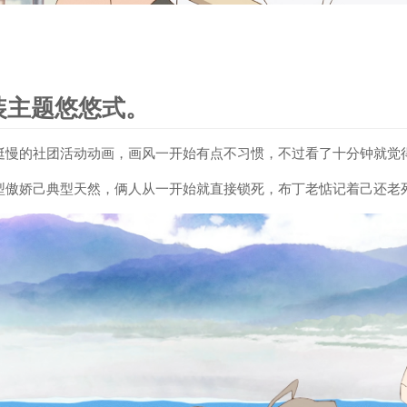
装主题悠悠式。
挺慢的社团活动动画，画风一开始有点不习惯，不过看了十分钟就觉
型傲娇己典型天然，俩人从一开始就直接锁死，布丁老惦记着己还老