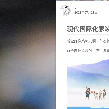
st
2023年07月28日
现代国际化家
感觉好像悠悠式啊，节奏
百合度还挺高的，布丁典