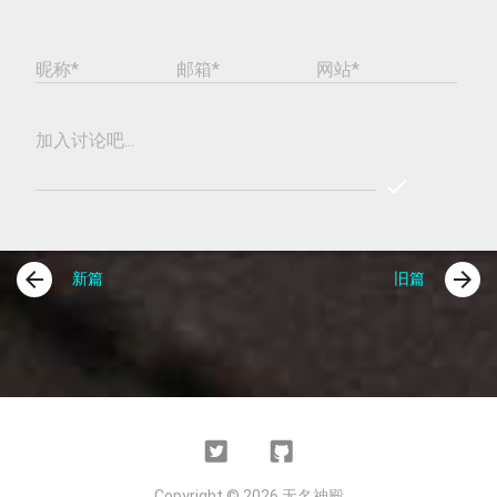
昵称*
邮箱*
网站*
加入讨论吧...
check
REPLY
COMME
arrow_back
arrow_forward
新篇
旧篇
Twitter
Github
Copyright © 2026 无名神殿