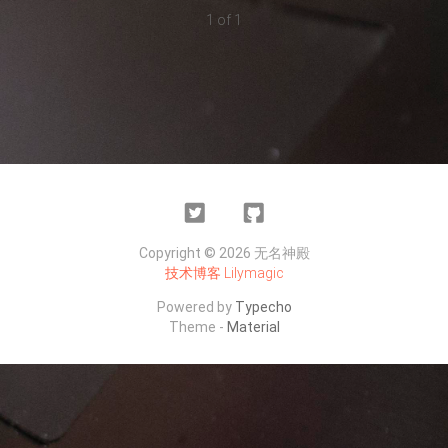
1 of 1
Twitter
Github
Copyright © 2026 无名神殿
技术博客
Lilymagic
Powered by
Typecho
Theme -
Material