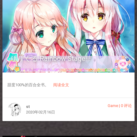
りりくる Rainbow Stage!!!
甜度100%的百合全书。
阅读全文
Game
|
0 评论
st
2020年02月16日