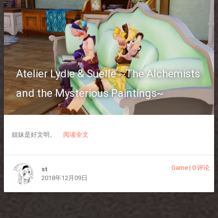
Atelier Lydie & Suelle ~The Alchemists
and the Mysterious Paintings~
姐妹是好文明。
阅读全文
Game
|
0 评论
st
2018年12月09日