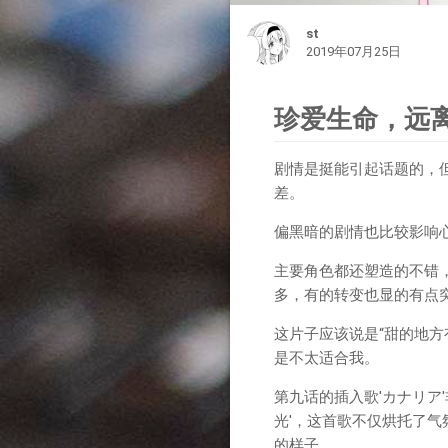
st
2019年07月25日
珍爱生命，远
剧情是挺能引起话题的，
差。
偏黑暗的剧情也比较影响
主要角色都还塑造的不错
多，有的转变也显的有点
这片子应该说是“甜的地
是不太适合我。
第九话的插入歌'カナリア
光'，这首歌不仅烘托了
的样子。