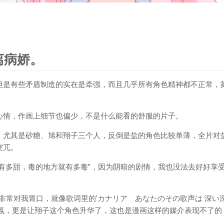
离病娇。
但是有些矛盾制造的实在是牵强，而且几乎所有角色精神都不正常，
心情，作画上细节也偏少，不是什么能看的舒服的片子。
，尤其是砂糖、旭和翔子三个人，反倒是盐的角色比较单薄，全片对
突兀。
方有多甜，毒的地方就有多毒”，因为阴暗的剧情，我也没法去好好享
'非常对我胃口，就像歌词里的'カナリア あなたのその歌声は 深い
气氛，更是让翔子这个角色升华了，这也是漫画这样的媒介表现不了的