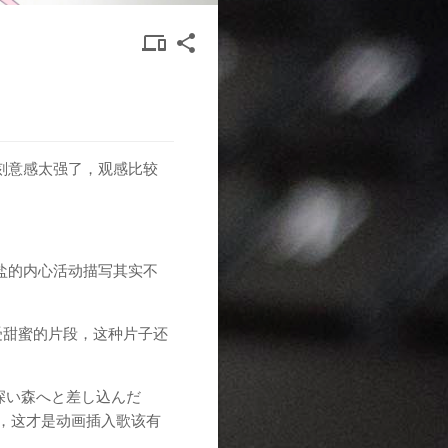
DEVICES
SHARE
devices other
share
OTHER
刻意感太强了，观感比较
盐的内心活动描写其实不
受甜蜜的片段，这种片子还
深い森へと差し込んだ
，这才是动画插入歌该有