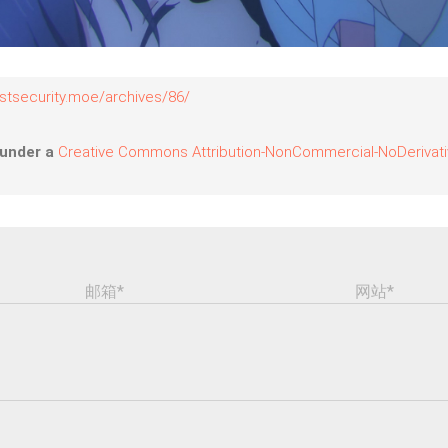
g.stsecurity.moe/archives/86/
 under a
Creative Commons Attribution-NonCommercial-NoDerivative
邮箱*
网站*