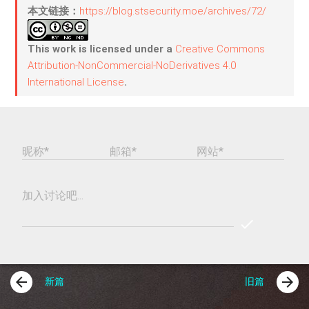
本文链接：
https://blog.stsecurity.moe/archives/72/
This work is licensed under a
Creative Commons
Attribution-NonCommercial-NoDerivatives 4.0
International License
.
昵称*
邮箱*
网站*
加入讨论吧...
check
REPLY
COMME
arrow_back
arrow_forward
新篇
旧篇