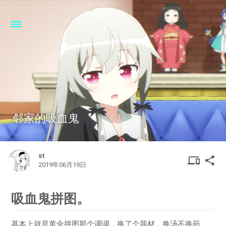
邻家的吸血鬼
st
DEVIC
SHA
device
share
2019年06月19日
OTHER
吸血鬼拼图。
基本上就是黄金拼图那个调调，换了个题材，换汤不换药。