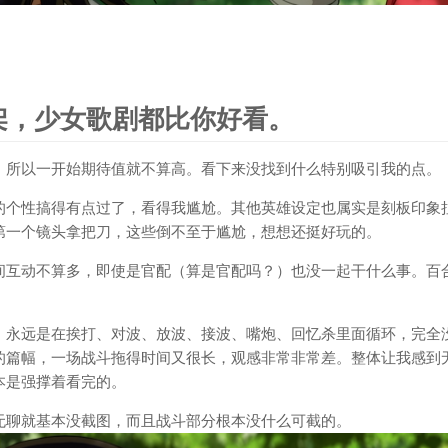
架，少女歌剧都比你好看。
，所以一开始期待值就不算高。看下来没找到什么特别吸引我的点。
的个性搞得有点过了，看得我尴尬。其他英雄设定也属实是刻板印象
第一个镜头拿把刀，这些倒不至于尴尬，想想还挺好玩的。
间互动不算多，即使是官配（算是官配吗？）也没一起干什么事。百
，永远是在挨打、对波、放波、接波、嘴炮、回忆杀里面循环，完全
的篇幅，一场战斗拖得时间又很长，观感非常非常差。整体让我感到
本是强撑着看完的。
无聊就基本没截图，而且战斗部分根本没什么可截的。