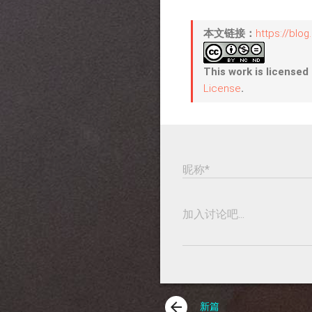
本文链接：
https://blo
This work is licensed
License
.
昵称*
加入讨论吧...
arrow_back
新篇