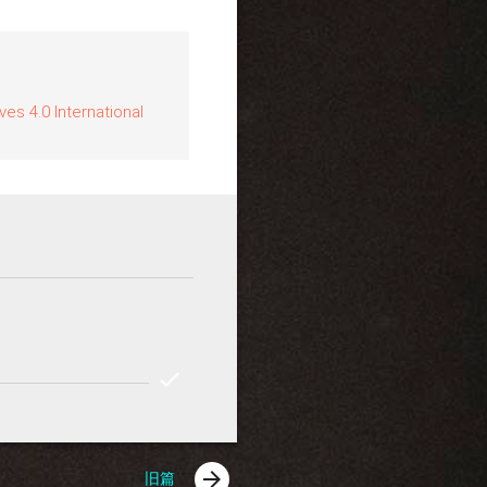
s 4.0 International
check
REPLY
COMMENT
arrow_forward
旧篇