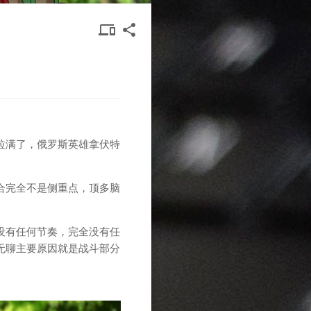
DEVICES
SHARE
devices other
share
OTHER
拉满了，俄罗斯英雄拿伏特
合完全不是侧重点，顶多脑
没有任何节奏，完全没有任
无聊主要原因就是战斗部分