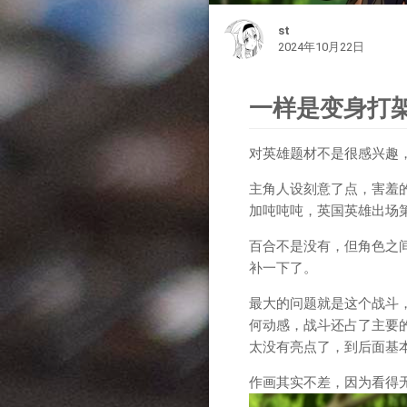
st
2024年10月22日
一样是变身打
对英雄题材不是很感兴趣
主角人设刻意了点，害羞
加吨吨吨，英国英雄出场
百合不是没有，但角色之
补一下了。
最大的问题就是这个战斗
何动感，战斗还占了主要
太没有亮点了，到后面基
作画其实不差，因为看得