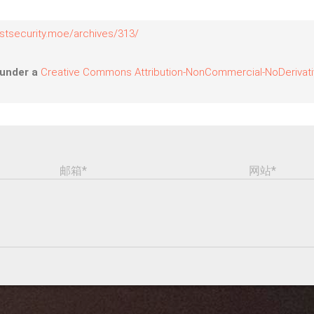
g.stsecurity.moe/archives/313/
 under a
Creative Commons Attribution-NonCommercial-NoDerivative
邮箱*
网站*