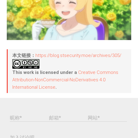
本文链接：
https://blog.stsecurity.moe/archives/305/
This work is licensed under a
Creative Commons
Attribution-NonCommercial-NoDerivatives 4.0
International License
.
昵称*
邮箱*
网站*
加入讨论吧...