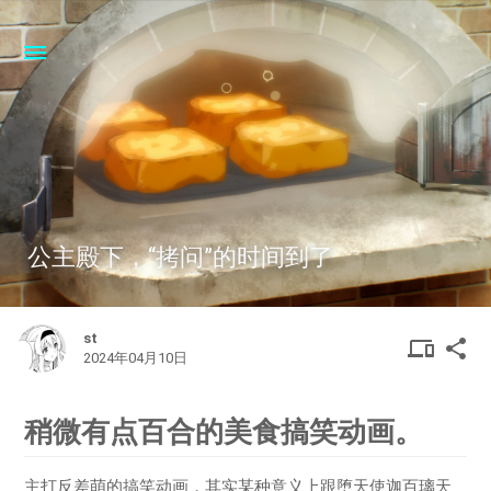
公主殿下，“拷问”的时间到了
st
DEVIC
SHA
device
share
2024年04月10日
OTHER
稍微有点百合的美食搞笑动画。
主打反差萌的搞笑动画，其实某种意义上跟堕天使迦百璃天