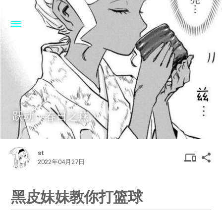
跃动，春日之燕！
st
DEVIC
SHA
device
share
2022年04月27日
OTHER
黑皮妹妹教你打篮球