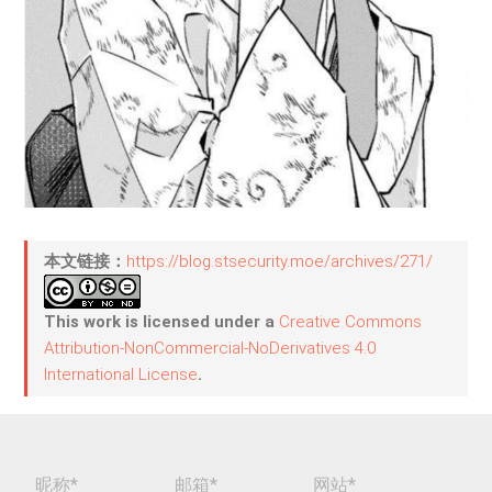
本文链接：
https://blog.stsecurity.moe/archives/271/
This work is licensed under a
Creative Commons
Attribution-NonCommercial-NoDerivatives 4.0
International License
.
昵称*
邮箱*
网站*