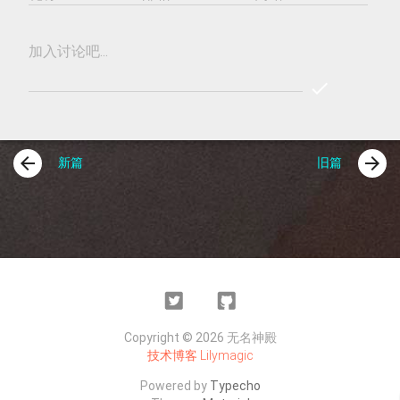
加入讨论吧...
check
REPLY
COMME
arrow_back
arrow_forward
新篇
旧篇
Twitter
Github
Copyright © 2026 无名神殿
技术博客
Lilymagic
Powered by
Typecho