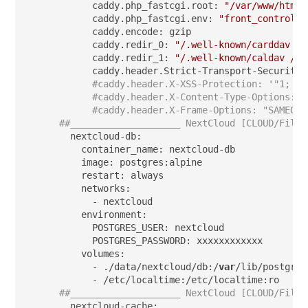
      caddy.php_fastcgi.root: 
"/var/www/html"
      caddy.php_fastcgi.env: 
"front_controlle
      caddy.encode: gzip

      caddy.redir_0: 
"/.well-known/carddav /r
      caddy.redir_1: 
"/.well-known/caldav /re
      caddy.header.Strict-Transport-Security:
#caddy.header.X-XSS-Protection: '"1; mo
#caddy.header.X-Content-Type-Options: "
#caddy.header.X-Frame-Options: "SAMEORI
##____________________ NextCloud [CLOUD/Files
  nextcloud-db:

    container_name: nextcloud-db

    image: postgres:alpine

    restart: always

    networks:

      - nextcloud

    environment:

      POSTGRES_USER: nextcloud

      POSTGRES_PASSWORD: xxxxxxxxxxxx

    volumes:

      - ./data/nextcloud/db:/
var
/lib/postgres
##____________________ NextCloud [CLOUD/Files
  nextcloud-cache:
