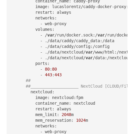
    container_name: caddy-proxy

    image: lucaslorentz/caddy-docker-proxy:ci-
    restart: always

    networks: 

      - web-proxy

    volumes:

      - /
var
/run/docker.sock:/
var
/run/docker.s
      - ./data/caddy/caddy_data:/data

      - ./data/caddy/config:/config

      - ./data/nextcloud/
var
/www/html:/nextcl
      - ./data/nextcloud/
var
/data:/nextcloud/
    ports:

      - 
80
:
80
      - 
443
:
443
##
##____________________ NextCloud [CLOUD/Files
  nextcloud:

    image: nextcloud:fpm

    container_name: nextcloud

    restart: always

    mem_limit: 
2048
m

    mem_reservation: 
1024
m

    networks:

      - web-proxy
