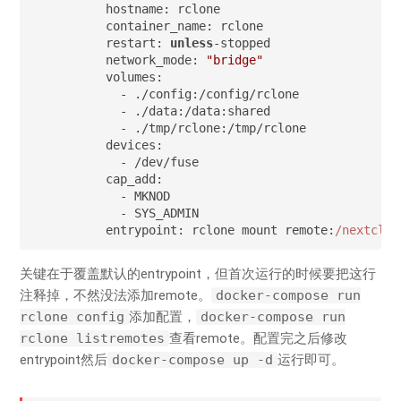
    hostname: rclone

    container_name: rclone

    restart: 
unless
-stopped

    network_mode: 
"bridge"
    volumes:

      - ./config:/config/rclone

      - ./data:/data:shared

      - ./tmp/rclone:/tmp/rclone

    devices:

      - /dev/fuse

    cap_add:

      - MKNOD

      - SYS_ADMIN

    entrypoint: rclone mount remote:
/nextclou
关键在于覆盖默认的entrypoint，但首次运行的时候要把这行
注释掉，不然没法添加remote。
docker-compose run
rclone config
添加配置，
docker-compose run
rclone listremotes
查看remote。配置完之后修改
entrypoint然后
docker-compose up -d
运行即可。