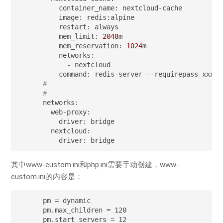
    container_name: nextcloud-cache

    image: redis:alpine

    restart: always

    mem_limit: 
2048
m

    mem_reservation: 
1024
m

    networks:

      - nextcloud

#
#
networks:

  web-proxy:

    driver: bridge

  nextcloud:

    driver: bridge
其中www-custom.ini和php.ini需要手动创建，www-
custom.ini的内容是：
pm = dynamic

pm.max_children = 120

pm.start_servers = 12
