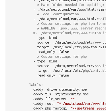
# Main folder needed for updating:
      - ./data/nextcloud/
var
/www/html:/
var
/ww
# local configuration
      - ./data/nextcloud/
var
/www/html/config:
# Custom settings for php fpm to make
# WARNING: [pool www] server reached 
#- ./data/nextcloud/etc/www-custom.ini:
      - type: bind

        source: ./data/nextcloud/etc/www-custo
        target: /usr/local/etc/php-fpm.d/zz-cu
        read_only: 
false
# Custom settings for php
      - type: bind

        source: ./data/nextcloud/etc/php.ini

        target: /usr/local/etc/php/conf.d/php.
        read_only: 
false
    labels:

      caddy: drive.stsecurity.moe

      caddy.tls: st@stsecurity.moe

      caddy.file_server: 
""
      caddy.root: 
"* /nextcloud/var/www/html"
      caddy.php_fastcgi: 
"{{upstreams 9000}}"