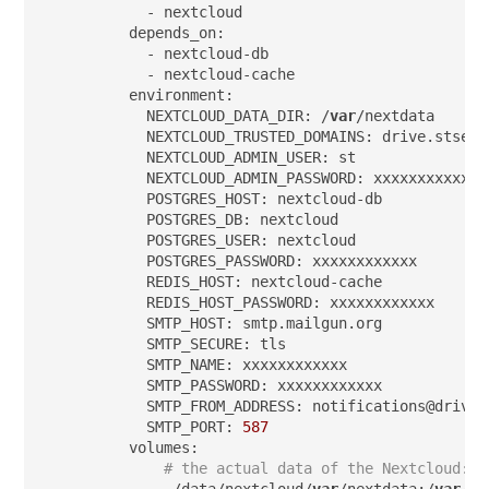
      - nextcloud

    depends_on:

      - nextcloud-db

      - nextcloud-cache

    environment:

      NEXTCLOUD_DATA_DIR: /
var
/nextdata

      NEXTCLOUD_TRUSTED_DOMAINS: drive.stsecur
      NEXTCLOUD_ADMIN_USER: st

      NEXTCLOUD_ADMIN_PASSWORD: xxxxxxxxxxxx

      POSTGRES_HOST: nextcloud-db

      POSTGRES_DB: nextcloud

      POSTGRES_USER: nextcloud

      POSTGRES_PASSWORD: xxxxxxxxxxxx

      REDIS_HOST: nextcloud-cache

      REDIS_HOST_PASSWORD: xxxxxxxxxxxx

      SMTP_HOST: smtp.mailgun.org

      SMTP_SECURE: tls

      SMTP_NAME: xxxxxxxxxxxx

      SMTP_PASSWORD: xxxxxxxxxxxx

      SMTP_FROM_ADDRESS: notifications@drive.s
      SMTP_PORT: 
587
    volumes:

# the actual data of the Nextcloud:
      - ./data/nextcloud/
var
/nextdata:/
var
/ne