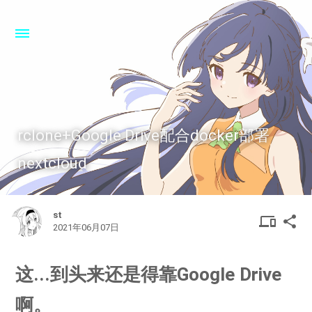
rclone+Google Drive配合docker部署
nextcloud
st
DEVIC
SHA
device
share
2021年06月07日
OTHER
这...到头来还是得靠Google Drive
啊。