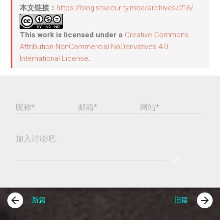
本文链接：
https://blog.stsecurity.moe/archives/216/
This work is licensed under a
Creative Commons
Attribution-NonCommercial-NoDerivatives 4.0
International License
.
昵称*
邮箱*
网站*
加入讨论吧...
check
REPLY
COMME
arrow_back
arrow_forward
新篇
旧篇