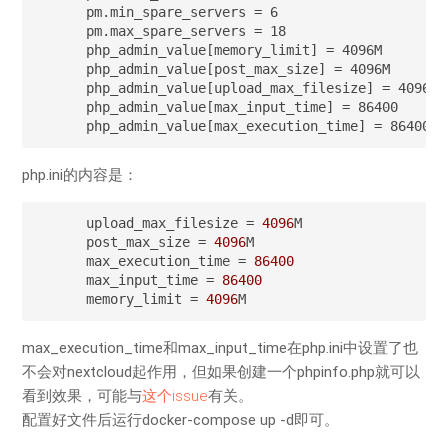
pm.min_spare_servers = 6

pm.max_spare_servers = 18

php_admin_value[memory_limit] = 4096M

php_admin_value[post_max_size] = 4096M

php_admin_value[upload_max_filesize] = 4096M

php_admin_value[max_input_time] = 86400

php_admin_value[max_execution_time] = 86400
php.ini的内容是：
upload_max_filesize
 = 
4096
post_max_size
 = 
4096
max_execution_time
 = 
86400
max_input_time
 = 
86400
memory_limit
 = 
4096
M
max_execution_time和max_input_time在php.ini中设置了也
不会对nextcloud起作用，但如果创建一个phpinfo.php就可以
看到效果，可能与
这个issue
有关。
配置好文件后运行docker-compose up -d即可。