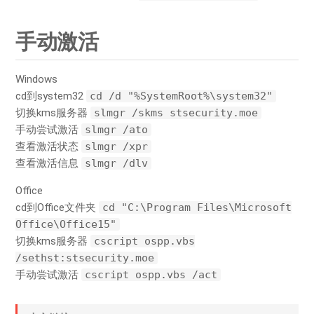
手动激活
Windows
cd到system32
cd /d "%SystemRoot%\system32"
切换kms服务器
slmgr /skms stsecurity.moe
手动尝试激活
slmgr /ato
查看激活状态
slmgr /xpr
查看激活信息
slmgr /dlv
Office
cd到Office文件夹
cd "C:\Program Files\Microsoft
Office\Office15"
切换kms服务器
cscript ospp.vbs
/sethst:stsecurity.moe
手动尝试激活
cscript ospp.vbs /act