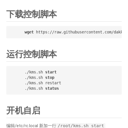
下载控制脚本
wget
 https://raw.githubusercontent.com/dakkid
运行控制脚本
./kms.sh 
start
./kms.sh 
stop
./kms.sh restart

./kms.sh 
status
开机自启
编辑/etc/rc.local 新加一行
/root/kms.sh start