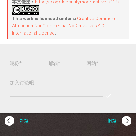
本文链接：
https://blog.stsecurity.moe/archives/114/
This work is licensed under a
Creative Commons
Attribution-NonCommercial-NoDerivatives 4.0
International License
.
昵称*
邮箱*
网站*
加入讨论吧...
check
REPLY
COMME
arrow_back
arrow_forward
新篇
旧篇